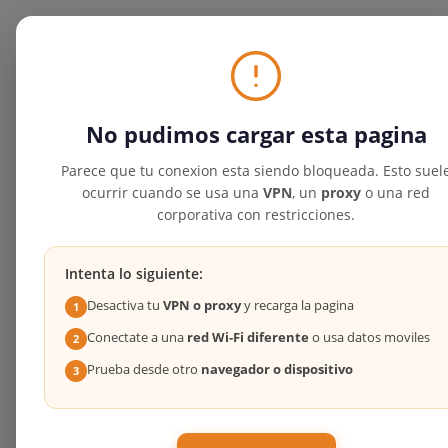
No pudimos cargar esta pagina
Parece que tu conexion esta siendo bloqueada. Esto suel
ocurrir cuando se usa una
VPN
, un
proxy
o una red
corporativa con restricciones.
Intenta lo siguiente:
Desactiva tu
VPN o proxy
y recarga la pagina
1
Conectate a una
red Wi-Fi diferente
o usa datos moviles
2
Prueba desde otro
navegador o dispositivo
3